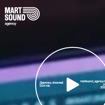
martsound_agency.
Дивитись showreel
p
0:24 min
202