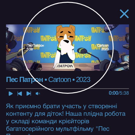
Пес Патрон
Cartoon
5:38
2023
Пес Патрон
•
Cartoon
•
2023
0:00
/
5:38
Як приємно брати участь у створенні
контенту для діток! Наша плідна робота
у складі команди крієйторів
багатосерійного мультфільму "Пес