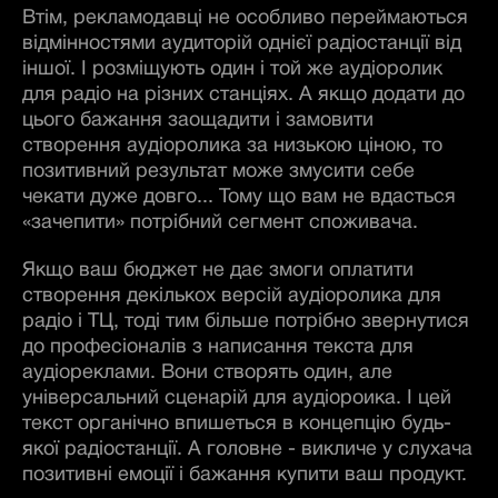
Втім, рекламодавці не особливо переймаються
відмінностями аудиторій однієї радіостанції від
іншої. І розміщують один і той же аудіоролик
для радіо на різних станціях. А якщо додати до
цього бажання заощадити і замовити
створення аудіоролика за низькою ціною, то
позитивний результат може змусити себе
чекати дуже довго... Тому що вам не вдасться
«зачепити» потрібний сегмент споживача.
Якщо ваш бюджет не дає змоги оплатити
створення декількох версій аудіоролика для
радіо і ТЦ, тоді тим більше потрібно звернутися
до професіоналів з написання текста для
аудіореклами. Вони створять один, але
універсальний сценарій для аудіороика. І цей
текст органічно впишеться в концепцію будь-
якої радіостанції. А головне - викличе у слухача
позитивні емоції і бажання купити ваш продукт.