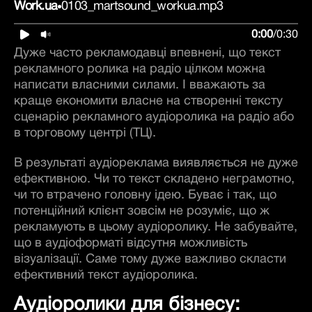
Work.ua
0103_martsound_workua.mp3
0:00
/
0:30
Дуже часто рекламодавці впевнені, що текст
рекламного ролика на радіо цілком можна
написати власними силами. І вважають за
краще економити власне на створенні тексту
сценарію рекламного аудіоролика на радіо або
в торговому центрі (ТЦ).
В результаті аудіореклама виявляється не дуже
ефективною. Чи то текст складено неграмотно,
чи то втрачено головну ідею. Буває і так, що
потенційний клієнт зовсім не розуміє, що ж
рекламують в цьому аудіоролику. Не забувайте,
що в аудіоформаті відсутня можливість
візуалізації. Саме тому дуже важливо скласти
ефективний текст аудіоролика.
Аудіоролики для бізнесу: